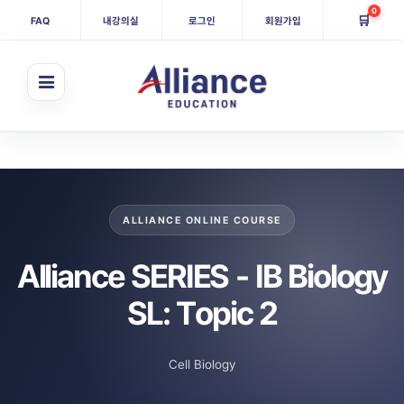
0
🛒
FAQ
내강의실
로그인
회원가입
ALLIANCE ONLINE COURSE
Alliance SERIES - IB Biology
SL: Topic 2
Cell Biology